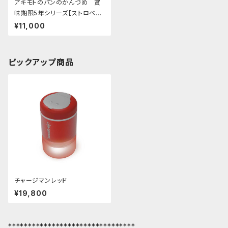
アキモトのパンのかんづめ 賞
味期限5年シリーズ【ストロベリ
ー味（乳酸菌入り）】 ※1ケース
¥11,000
24個入り
ピックアップ商品
チャージマンレッド
¥19,800
********************************